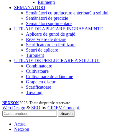
Rulmenți
SEMANATORI
Semănători cu prelucrare anterioară a solului
Semănători de precizie
Semănători suplimentare
UTILAJE DE APLICARE INGRASAMINTE
Aplicare de gunoi de grajd
Rezervoare de dozare
Scarificatoare cu fertilizare
Seturi de aplicare
Turbulent
UTILAJE DE PRELUCRARE A SOLULUI
Combinatoare
Cultivatoare
Cultivatoare de adâncime
Grape cu discuri
Scarificatoare
Tăvălugi
NEXXON
2023. Toate drepturile rezervate.
Web Design
&
SEO
by
CIDEV Concept.
Search
Acasa
Nexxon