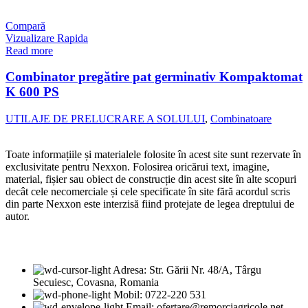
Compară
Vizualizare Rapida
Read more
Combinator pregătire pat germinativ Kompaktomat
K 600 PS
UTILAJE DE PRELUCRARE A SOLULUI
,
Combinatoare
Toate informațiile și materialele folosite în acest site sunt rezervate în
exclusivitate pentru Nexxon. Folosirea oricărui text, imagine,
material, fișier sau obiect de construcție din acest site în alte scopuri
decât cele necomerciale și cele specificate în site fără acordul scris
din parte Nexxon este interzisă fiind protejate de legea dreptului de
autor.
DATE DE CONTACT
Adresa: Str. Gării Nr. 48/A, Târgu
Secuiesc, Covasna, Romania
Mobil: 0722-220 531
Email: ofertare@remorciagricole.net