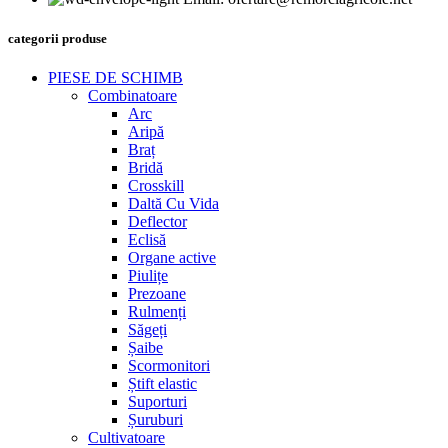
categorii produse
PIESE DE SCHIMB
Combinatoare
Arc
Aripă
Braț
Bridă
Crosskill
Daltă Cu Vida
Deflector
Eclisă
Organe active
Piulițe
Prezoane
Rulmenți
Săgeți
Șaibe
Scormonitori
Știft elastic
Suporturi
Șuruburi
Cultivatoare