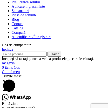
Prelucrarea solului
Aplicare ingrasaminte
Semanatori
Piese de schimb
Blog
Contact
Catalog
Compară
Autentificare / Înregistrare
Cos de cumparaturi
Inchide
Search
Începeți să tastați pentru a vedea produsele pe care le căutați.
magazin
0
items
Coș
Contul meu
Trimite mesaj!
Bună ziua,
cu ce vă putem ajuta?