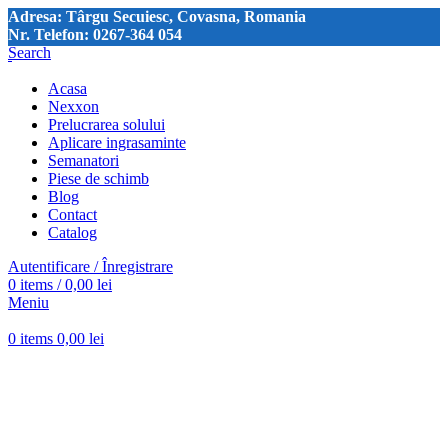
Adresa: Târgu Secuiesc, Covasna, Romania
Nr. Telefon: 0267-364 054
Search
Acasa
Nexxon
Prelucrarea solului
Aplicare ingrasaminte
Semanatori
Piese de schimb
Blog
Contact
Catalog
Autentificare / Înregistrare
0
items
/
0,00
lei
Meniu
Click pentru a mări imaginea
0
items
0,00
lei