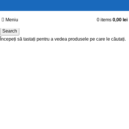
Meniu
0
items
0,00
lei
Search
Începeți să tastați pentru a vedea produsele pe care le căutați.
Click pentru a mări imaginea