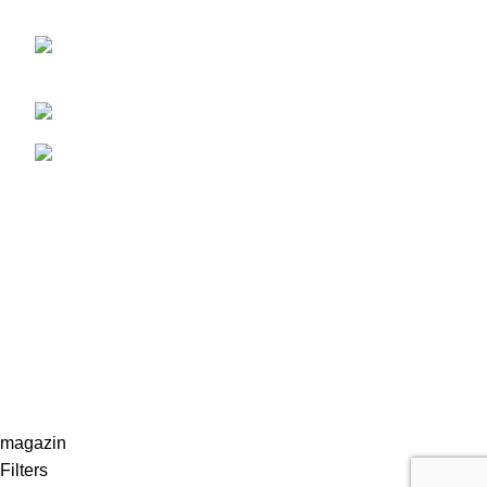
Adresa: Str. Gării Nr. 48/A, Târgu Secuiesc,
Covasna, Romania
Mobil: 0722-220 531
Email: ofertare@remorciagricole.net
categorii produse
PIESE DE SCHIMB
SEMANATORI
UTILAJE DE APLICARE INGRASAMINTE
UTILAJE DE PRELUCRARE A SOLULUI
NEXXON
2023. Toate drepturile rezervate.
Web Design
&
SEO
by
CIDEV Concept.
magazin
Filters