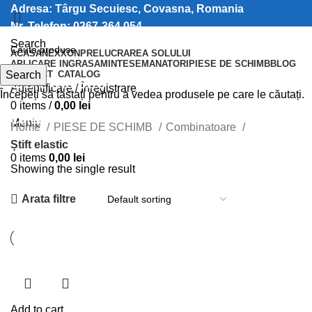
Adresa: Târgu Secuiesc, Covasna, Romania
Nr. Telefon: 0267-364 054
Search
ACASA
NEXXON
PRELUCRAREA SOLULUI
APLICARE INGRASAMINTE
SEMANATORI
PIESE DE SCHIMB
BLOG
Search
CONTACT
CATALOG
Știft elastic
Autentificare / Înregistrare
Începeți să tastați pentru a vedea produsele pe care le căutați.
0
items
/
0,00
lei
Categorii
Meniu
Home
PIESE DE SCHIMB
Combinatoare
Știft elastic
0
items
0,00
lei
Showing the single result
Arata filtre
Add to cart