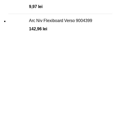
9,97
lei
Arc Niv Flexiboard Verso 9004399
142,96
lei
Toate informațiile și materialele folosite în acest site sunt
rezervate în exclusivitate pentru Nexxon. Folosirea oricărui
text, imagine, material, fișier sau obiect de construcție din
acest site în alte scopuri decât cele necomerciale și cele
specificate în site fără acordul scris din parte Nexxon este
interzisă fiind protejate de legea dreptului de autor.
DATE DE CONTACT