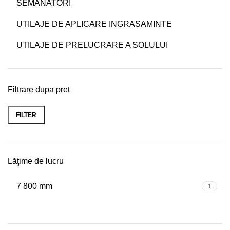
SEMANATORI
UTILAJE DE APLICARE INGRASAMINTE
UTILAJE DE PRELUCRARE A SOLULUI
Filtrare dupa pret
FILTER
Min
Max
price
price
Lăţime de lucru
7 800 mm
1