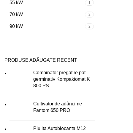
55 kW
1
70 kW
2
90 kW
2
PRODUSE ADĂUGATE RECENT
Combinator pregătire pat
germinativ Kompaktomat K
800 PS
Cultivator de adâncime
Fantom 650 PRO
Piulita Autoblocanta M12