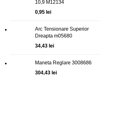
10,9 M12134
0,95
lei
Arc Tensionare Superior
Dreapta m05680
34,43
lei
Maneta Reglare 3008686
304,43
lei
Toate informațiile și materialele folosite în acest site sunt
rezervate în exclusivitate pentru Nexxon. Folosirea oricărui