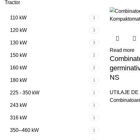
Tractor
110 kW
1
120 kW
3
130 kW
3
Read more
150 kW
2
Combinato
germinat
160 kW
2
NS
180 kW
1
UTILAJE DE
225 - 350 kW
1
Combinatoar
243 kW
1
316 kW
1
350─460 kW
1