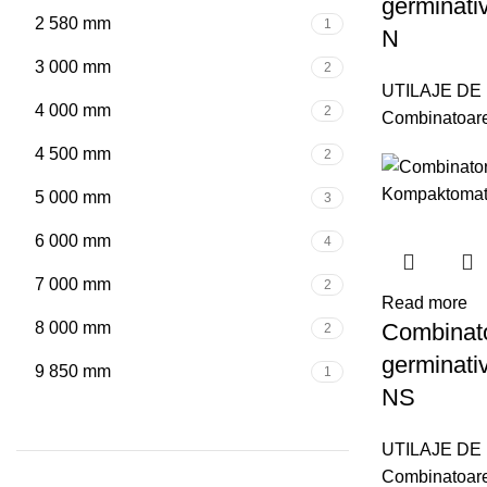
germinat
2 580 mm
1
N
3 000 mm
2
UTILAJE DE
4 000 mm
2
Combinatoar
4 500 mm
2
5 000 mm
3
6 000 mm
4
7 000 mm
2
Read more
8 000 mm
Combinato
2
germinat
9 850 mm
1
NS
UTILAJE DE
Combinatoar