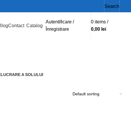
Search
Autentificare /
0
items
/
Blog
Contact
Catalog
Înregistrare
0,00
lei
ELUCRARE A SOLULUI