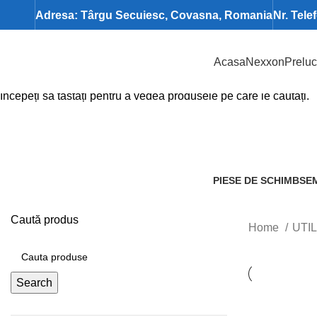
Adresa: Târgu Secuiesc, Covasna, Romania
Nr. Tele
Acasa
Nexxon
Preluc
Search
Începeți să tastați pentru a vedea produsele pe care le căutați.
PIESE DE SCHIMB
SE
82 Produs
3 P
Caută produs
Home
UTI
Search