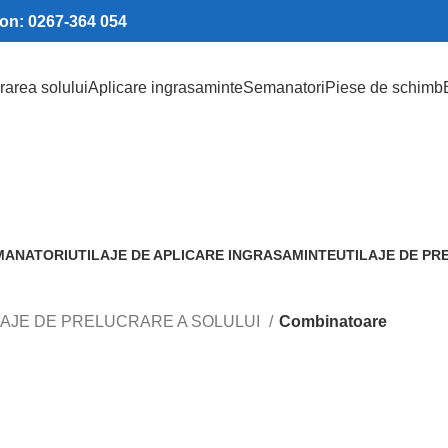
fon: 0267-364 054
rarea solului
Aplicare ingrasaminte
Semanatori
Piese de schimb
Combinatoare
Categorii
MANATORI
UTILAJE DE APLICARE INGRASAMINTE
UTILAJE DE PR
roduse
4 Produse
68 Produs
LAJE DE PRELUCRARE A SOLULUI
Combinatoare