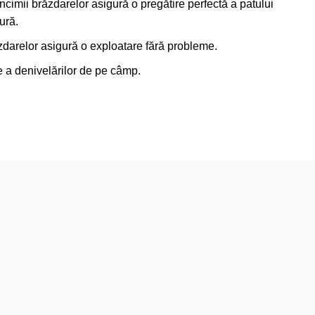
cimii brăzdarelor asigură o pregătire perfectă a patului
ură.
darelor asigură o exploatare fără probleme.
e a denivelărilor de pe câmp.