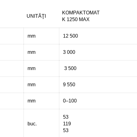
KOMPAKTOMAT
UNITĂŢI
K 1250 MAX
mm
12 500
mm
3 000
mm
3 500
mm
9 550
mm
0–100
53
buc.
119
53