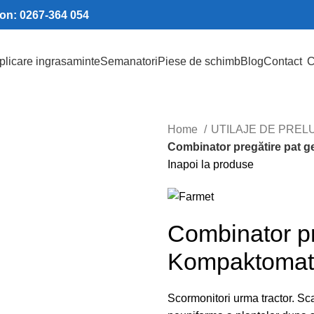
fon: 0267-364 054
plicare ingrasaminte
Semanatori
Piese de schimb
Blog
Contact
C
Home
UTILAJE DE PREL
Combinator pregătire pat 
Inapoi la produse
Combinator pr
Kompaktomat
Scormonitori urma tractor. Sca