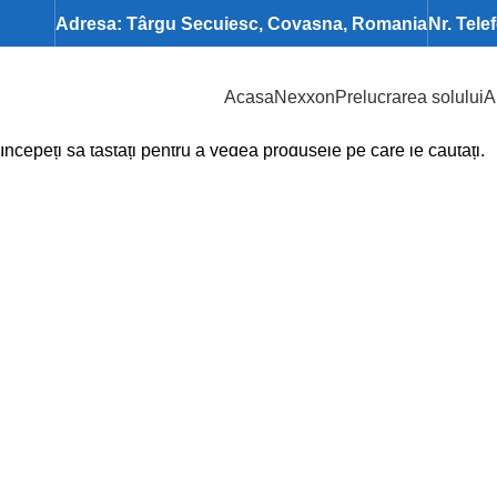
Adresa: Târgu Secuiesc, Covasna, Romania
Nr. Tele
Acasa
Nexxon
Prelucrarea solului
A
Search
Începeți să tastați pentru a vedea produsele pe care le căutați.
Click pentru a mări imaginea