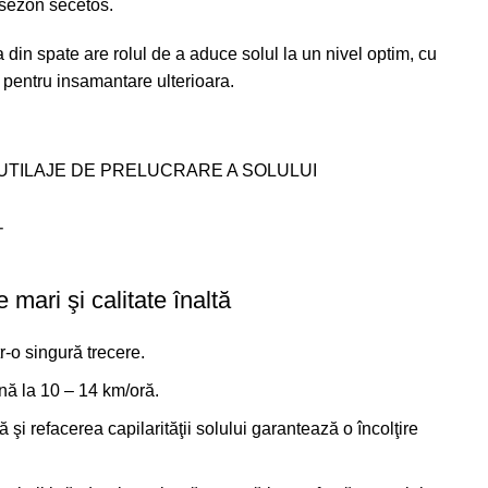
n sezon secetos.
a din spate are rolul de a aduce solul la un nivel optim, cu
t pentru insamantare ulterioara.
UTILAJE DE PRELUCRARE A SOLULUI
T
 mari şi calitate înaltă
r-o singură trecere.
nă la 10 – 14 km/oră.
şi refacerea capilarităţii solului garantează o încolţire