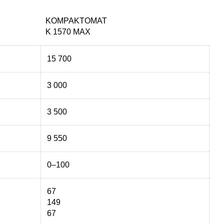
KOMPAKTOMAT
K 1570 MAX
15 700
3 000
3 500
9 550
0–100
67
149
67