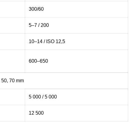
300/60
5–7 / 200
10–14 / ISO 12,5
600–650
Ø 50, 70 mm
5 000 / 5 000
12 500