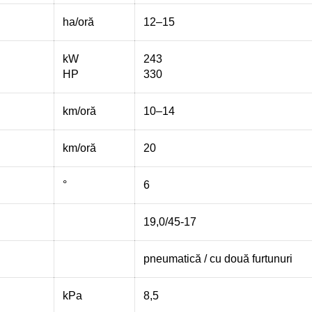
ha/oră
12–15
kW
243
HP
330
km/oră
10–14
km/oră
20
°
6
19,0/45-17
pneumatică / cu două furtunuri
kPa
8,5