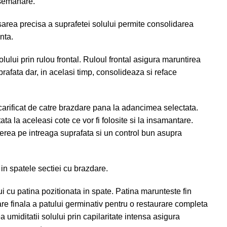
 semanare.
sarea precisa a suprafetei solului permite consolidarea
nta.
lului prin rulou frontal. Ruloul frontal asigura maruntirea
rafata dar, in acelasi timp, consolideaza si reface
scarificat de catre brazdare pana la adancimea selectata.
ta la aceleasi cote ce vor fi folosite si la insamantare.
erea pe intreaga suprafata si un control bun asupra
in spatele sectiei cu brazdare.
i cu patina pozitionata in spate. Patina marunteste fin
are finala a patului germinativ pentru o restaurare completa
ea umiditatii solului prin capilaritate intensa asigura