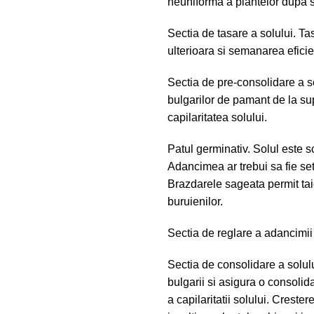
neuniforma a plantelor dupa
Sectia de tasare a solului. Ta
ulterioara si semanarea eficie
Sectia de pre-consolidare a so
bulgarilor de pamant de la sup
capilaritatea solului.
Patul germinativ. Solul este 
Adancimea ar trebui sa fie seta
Brazdarele sageata permit tai
buruienilor.
Sectia de reglare a adancimii 
Sectia de consolidare a solulu
bulgarii si asigura o consolid
a capilaritatii solului. Crester