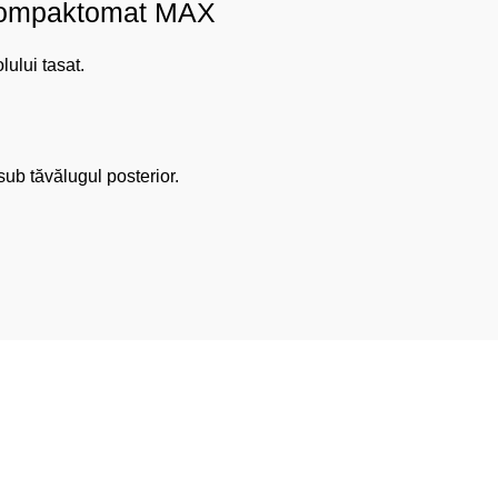
 Kompaktomat MAX
lului tasat.
.
 sub tăvălugul posterior.