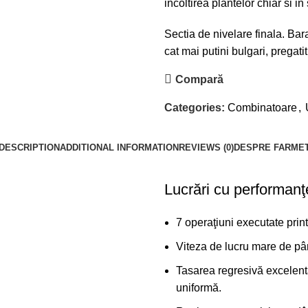
incoltirea plantelor chiar si i
Sectia de nivelare finala. Bar
cat mai putini bulgari, pregati
Compară
Categories:
Combinatoare
,
DESCRIPTION
ADDITIONAL INFORMATION
REVIEWS (0)
DESPRE FARME
Lucrări cu performanţe
7 operaţiuni executate print
Viteza de lucru mare de pâ
Tasarea regresivă excelentă 
uniformă.