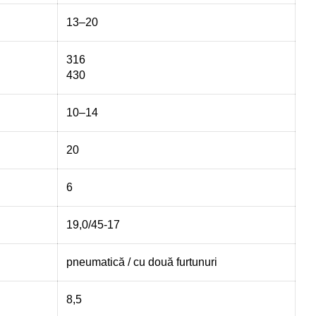
13–20
316
430
10–14
20
6
19,0/45-17
pneumatică / cu două furtunuri
8,5