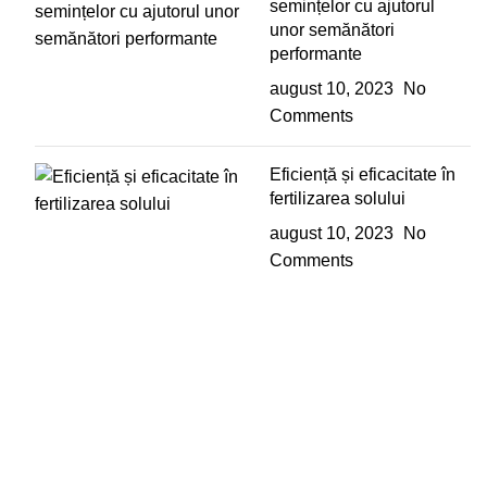
semințelor cu ajutorul
unor semănători
performante
august 10, 2023
No
Comments
Eficiență și eficacitate în
fertilizarea solului
august 10, 2023
No
Comments
Toate informațiile și materialele folosite în acest site sunt
rezervate în exclusivitate pentru Nexxon. Folosirea oricărui