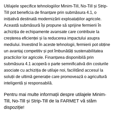
Utilajele specifice tehnologiilor Minim-Till, No-Till și Strip-
Till pot beneficia de finanțare prin submăsura 4.1, o
inițiativă destinată modernizării exploatațiilor agricole.
Această submăsură își propune să sprijine fermierii în
achiziția de echipamente avansate care contribuie la
creșterea eficienței și la reducerea impactului asupra
mediului. Investind în aceste tehnologii, fermierii pot obține
un avantaj competitiv și pot îmbunătăți sustenabilitatea
practicilor lor agricole. Finanțarea disponibilă prin
submăsura 4.1 acoperă o parte semnificativă din costurile
asociate cu achiziția de utilaje noi, facilitând accesul la
soluții de ultimă generație care promovează o agricultură
inteligentă și responsabilă.
Pentru mai multe informații despre utilajele Minim-
Till, No-Till și Strip-Till de la FARMET vă stăm
dispoziție!