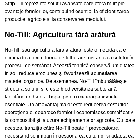
Strip-Till reprezintă soluții avansate care oferă multiple
avantaje fermierilor, contribuind esențial la eficientizarea
producției agricole și la conservarea mediului.
No-Till: Agricultura fără arătură
No-Till, sau agricultura fără arătură, este o metodă care
elimină total orice formă de tulburare mecanică a solului în
procesul de semănat. Această tehnică conservă umiditatea
în sol, reduce eroziunea și favorizează acumularea
materiei organice. De asemenea, No-Till îmbunătățește
structura solului și crește biodiversitatea subterană,
facilitând un habitat bogat pentru microorganismele
esențiale. Un alt avantaj major este reducerea costurilor
operaționale, deoarece fermierii economisesc semnificativ
la combustibil și la uzura echipamentelor agricole. Cu toate
acestea, tranziția către No-Till poate fi provocatoare,
necesitând schimbări în gestionarea culturilor și adaptarea