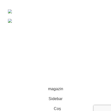
Covasna, Romania
Mobil: 0722-220 531
Email: ofertare@remorciagricole.net
categorii produse
PIESE DE SCHIMB
SEMANATORI
UTILAJE DE APLICARE INGRASAMINTE
UTILAJE DE PRELUCRARE A SOLULUI
NEXXON
2023. Toate drepturile rezervate.
Web Design
&
SEO
by
CIDEV Concept.
magazin
Sidebar
Coș