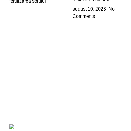
august 10, 2023
No
Comments
Toate informațiile și materialele folosite în acest site sunt
rezervate în exclusivitate pentru Nexxon. Folosirea oricărui
text, imagine, material, fișier sau obiect de construcție din
acest site în alte scopuri decât cele necomerciale și cele
specificate în site fără acordul scris din parte Nexxon este
interzisă fiind protejate de legea dreptului de autor.
DATE DE CONTACT
Adresa: Str. Gării Nr. 48/A, Târgu Secuiesc,