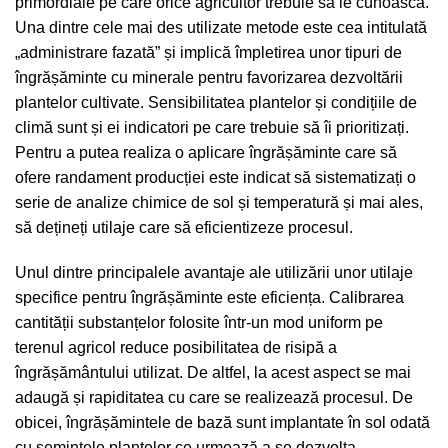
primordiale pe care orice agricultor trebuie să le cunoască.
Una dintre cele mai des utilizate metode este cea intitulată
„administrare fazată” și implică împletirea unor tipuri de
îngrășăminte cu minerale pentru favorizarea dezvoltării
plantelor cultivate. Sensibilitatea plantelor și condițiile de
climă sunt și ei indicatori pe care trebuie să îi prioritizați.
Pentru a putea realiza o aplicare îngrășăminte care să
ofere randament producției este indicat să sistematizați o
serie de analize chimice de sol și temperatură și mai ales,
să dețineți utilaje care să eficientizeze procesul.
Unul dintre principalele avantaje ale utilizării unor utilaje
specifice pentru îngrășăminte este eficiența. Calibrarea
cantității substanțelor folosite într-un mod uniform pe
terenul agricol reduce posibilitatea de risipă a
îngrășământului utilizat. De altfel, la acest aspect se mai
adaugă și rapiditatea cu care se realizează procesul. De
obicei, îngrășămintele de bază sunt implantate în sol odată
cu semințele plantelor ce urmează a se dezvolta.