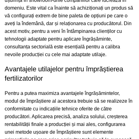
ușurință în showroom-urile companiilor care lucrează în
domeniu. Este vital ca înainte să achiziționați un produs să
vă configurați extrem de bine paleta de opțiuni pe care o
aveți la îndemână, dar și relaționarea cu producătorul. Din
acest motiv, pentru a veni în întâmpinarea clienților cu
tehnologii adaptate pentru aplicare îngrășăminte,
consultanța sectorială este esențială pentru a calibra
nevoile producției cu cele mai adaptate utilaje.
Avantajele utilajelor pentru împrăștierea
fertilizatorilor
Pentru a putea maximiza avantajele îngrășămintelor,
modul de împrăștiere al acestora trebuie să se realizeze în
conformitate cu indicațiile tehnice oferite de către
producători. Aplicarea precisă, analiza solului, creșterea
rentabilității finale a producției și mai ales, configurarea
unei metode ușoare de împrăștiere sunt elemente