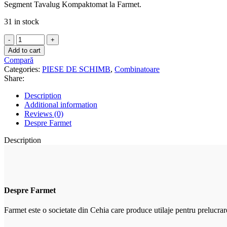
Segment Tavalug Kompaktomat la Farmet.
31 in stock
Segment
Tavalug
Add to cart
RR
Compară
3004190
Categories:
PIESE DE SCHIMB
,
Combinatoare
quantity
Share:
Description
Additional information
Reviews (0)
Despre Farmet
Description
Despre Farmet
Farmet este o societate din Cehia care produce utilaje pentru prelucrar