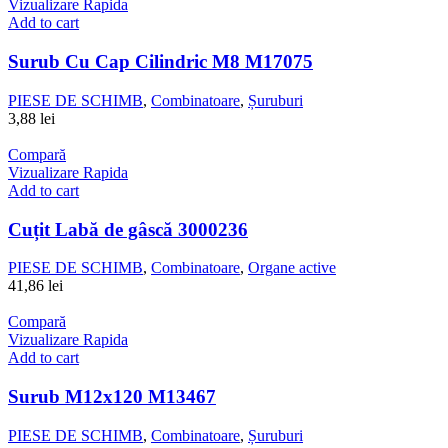
Vizualizare Rapida
Add to cart
Surub Cu Cap Cilindric M8 M17075
PIESE DE SCHIMB
,
Combinatoare
,
Șuruburi
3,88
lei
Compară
Vizualizare Rapida
Add to cart
Cuțit Labă de gâscă 3000236
PIESE DE SCHIMB
,
Combinatoare
,
Organe active
41,86
lei
Compară
Vizualizare Rapida
Add to cart
Surub M12x120 M13467
PIESE DE SCHIMB
,
Combinatoare
,
Șuruburi