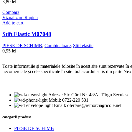
3,80
lei
Compară
Vizualizare Rapida
Add to cart
Stift Elastic M07048
PIESE DE SCHIMB
,
Combinatoare
,
Știft elastic
0,95
lei
Toate informațiile și materialele folosite în acest site sunt rezervate în
necomerciale și cele specificate în site fără acordul scris din parte Nex
DATE DE CONTACT
Adresa: Str. Gării Nr. 48/A, Târgu Secuies
Mobil: 0722-220 531
Email: ofertare@remorciagricole.net
categorii produse
PIESE DE SCHIMB