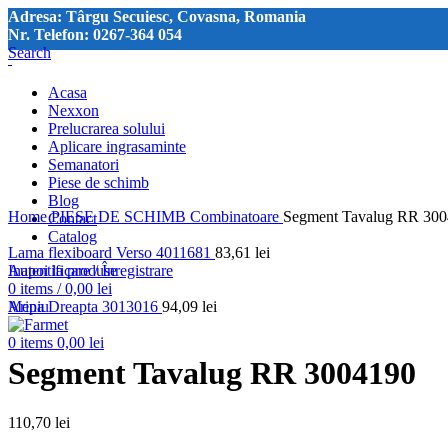
Adresa: Târgu Secuiesc, Covasna, Romania
Nr. Telefon: 0267-364 054
Search
Acasa
Nexxon
Prelucrarea solului
Aplicare ingrasaminte
Semanatori
Piese de schimb
Click pentru a mări imaginea
Blog
Home
PIESE DE SCHIMB
Combinatoare
Segment Tavalug RR 30
Contact
Catalog
Lama flexiboard Verso 4011681
83,61
lei
Autentificare / Înregistrare
Inapoi la produse
0
items
/
0,00
lei
Meniu
Aripa Dreapta 3013016
94,09
lei
0
items
0,00
lei
Segment Tavalug RR 3004190
110,70
lei